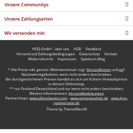
Unsere Communitys
Unsere Zahlungsarten
Wir versenden mit:
HOQ GmbH - über uns
AGB
Feedback
Versand und Zahlungsbedingungen
Datenschutz
Kontakt
Widerrufsrecht
Impressum
Spielturm Blog
* Alle Preise inkl. gesetzl. Mehrwertsteuer zzgl.
Versandkosten
und ggf.
Nachnahmegebühren, wenn nicht anders beschrieben.
Bei durchgestrichenen Preisen handelt es sich um frühere Verkaufspreise
in diesem Onlineshop.
** nur Festland Deutschland und nur wenn nicht anders beschrieben.
Weitere Informationen:
Versandbedingungen
Partnershops:
www.pflanzkasten.com
-
www.gartenausholz.de
-
www.kyjo-
spielgeraete.de
Theme by
ThemeWare®