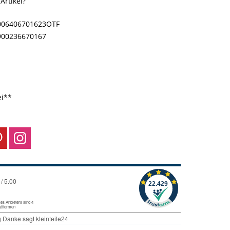
rtikel?
006406701623OTF
900236670167
ei**