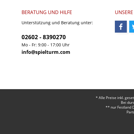
BERATUNG UND HILFE
UNSERE
Unterstützung und Beratung unter:
02602 - 8390270
Mo - Fr: 9:00 - 17:00 Uhr
info@spielturm.com
* Alle Preise inkl. ges
Bei dur
** nur Festland 
Part