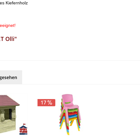
es Kiefernholz
eeignet!
 Olli"
ngesehen
17