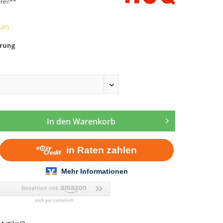
rei!**
zum
rung
In den
Warenkorb