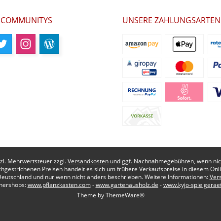
 COMMUNITYS
UNSERE ZAHLUNGSARTEN
etzl. Mehrwertsteuer zzgl.
Versandkosten
und ggf. Nachnahmegebühren, wenn nich
chgestrichenen Preisen handelt es sich um frühere Verkaufspreise in diesem Onl
Deutschland und nur wenn nicht anders beschrieben. Weitere Informationen:
Ver
nershops:
www.pflanzkasten.com
-
www.gartenausholz.de
-
www.kyjo-spielgerae
Theme by
ThemeWare®