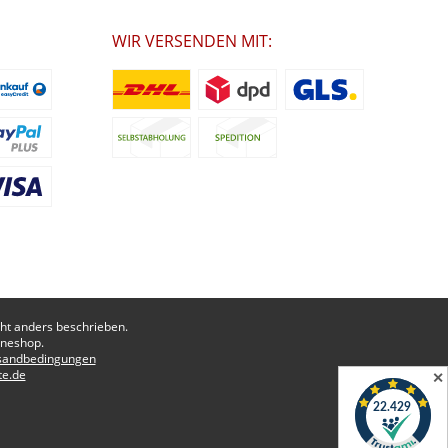
WIR VERSENDEN MIT:
t anders beschrieben.
ineshop.
sandbedingungen
te.de
✕