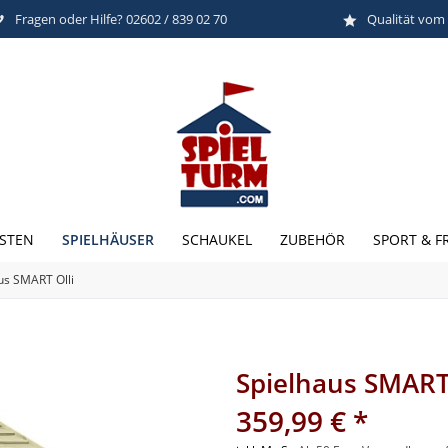
Fragen oder Hilfe? 02602 / 839 02 70
Qualität vom
SPIELHÄUSER
STEN
SCHAUKEL
ZUBEHÖR
SPORT & FR
us SMART Olli
Spielhaus SMART 
359,99 € *