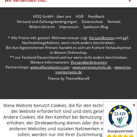
Wir versenden mit:
HOQ GmbH - über uns
AGB
Feedback
Versand und Zahlungsbedingungen
Datenschutz
Kontakt
Widerrufsrecht
Impressum
Spielturm Blog
* Alle Preise inkl. gesetzl. Mehrwertsteuer zzgl.
Versandkosten
und ggf.
Nachnahmegebühren, wenn nicht anders beschrieben.
Bei durchgestrichenen Preisen handelt es sich um frühere Verkaufspreise
in diesem Onlineshop.
** nur Festland Deutschland und nur wenn nicht anders beschrieben.
Weitere Informationen:
Versandbedingungen
Partnershops:
www.pflanzkasten.com
-
www.gartenausholz.de
-
www.kyjo-
spielgeraete.de
Theme by
ThemeWare®
✕
Diese Website benutzt Cookies, die für den technischen Betrieb
der Website erforderlich sind und stets gesetzt werden.
Andere Cookies, die den Komfort bei Benutzung dieser Website
erhöhen, der Direktwerbung dienen oder die Interaktion mit
anderen Websites und sozialen Netzwerken vereinfachen
sollen, werden nur mit Ihrer Zustimmung gesetzt.