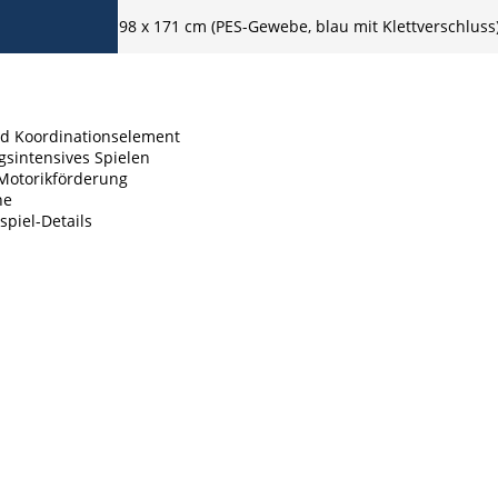
98 x 171 cm (PES-Gewebe, blau mit Klettverschluss)
nd Koordinationselement
gsintensives Spielen
 Motorikförderung
he
spiel-Details