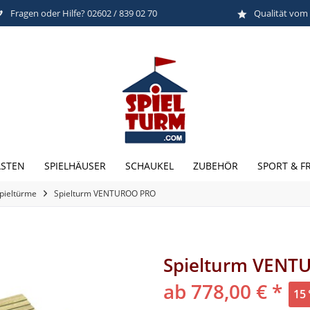
Fragen oder Hilfe? 02602 / 839 02 70
Qualität vom
STEN
SPIELHÄUSER
SCHAUKEL
ZUBEHÖR
SPORT & FR
Spieltürme
Spielturm VENTUROO PRO
Spielturm VENT
ab 778,00 € *
15