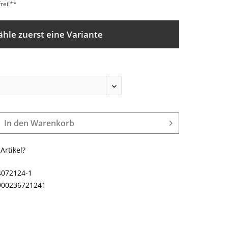
rei!**
ähle zuerst eine Variante
In den
Warenkorb
rtikel?
4072124-1
900236721241