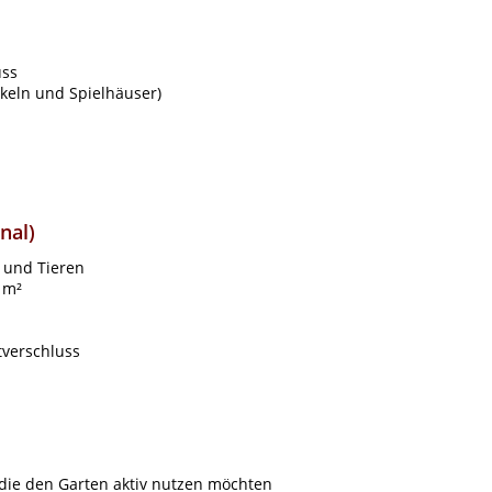
uss
ukeln und Spielhäuser)
nal)
 und Tieren
 m²
tverschluss
 die den Garten aktiv nutzen möchten