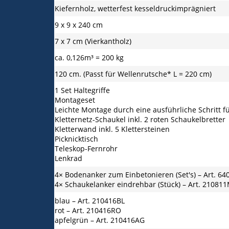
Kiefernholz, wetterfest kesseldruckimprägniert
9 x 9 x 240 cm
7 x 7 cm (Vierkantholz)
ca. 0,126m³ = 200 kg
120 cm. (Passt für Wellenrutsche* L = 220 cm)
1 Set Haltegriffe
Montageset
Leichte Montage durch eine ausführliche Schritt fü
Kletternetz-Schaukel inkl. 2 roten Schaukelbretter
Kletterwand inkl. 5 Klettersteinen
Picknicktisch
Teleskop-Fernrohr
Lenkrad
4× Bodenanker zum Einbetonieren (Set's) – Art. 64
4× Schaukelanker eindrehbar (Stück) – Art. 21081
blau – Art. 210416BL
rot – Art. 210416RO
apfelgrün – Art. 210416AG