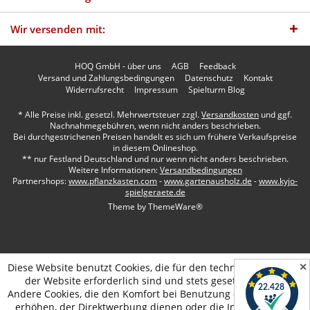
Wir versenden mit:
HOQ GmbH - über uns
AGB
Feedback
Versand und Zahlungsbedingungen
Datenschutz
Kontakt
Widerrufsrecht
Impressum
Spielturm Blog
* Alle Preise inkl. gesetzl. Mehrwertsteuer zzgl.
Versandkosten
und ggf.
Nachnahmegebühren, wenn nicht anders beschrieben.
Bei durchgestrichenen Preisen handelt es sich um frühere Verkaufspreise
in diesem Onlineshop.
** nur Festland Deutschland und nur wenn nicht anders beschrieben.
Weitere Informationen:
Versandbedingungen
Partnershops:
www.pflanzkasten.com
-
www.gartenausholz.de
-
www.kyjo-
spielgeraete.de
Theme by
ThemeWare®
✕
Diese Website benutzt Cookies, die für den technischen Betrieb
der Website erforderlich sind und stets gesetzt werden.
Andere Cookies, die den Komfort bei Benutzung dieser Website
erhöhen, der Direktwerbung dienen oder die Interaktion mit