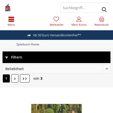
Menü
Merkzettel
Mein Konto
Warenkorb
Ab 50 Euro Versandkostenfrei**
Spielturm Home
Filtern
1
von
3