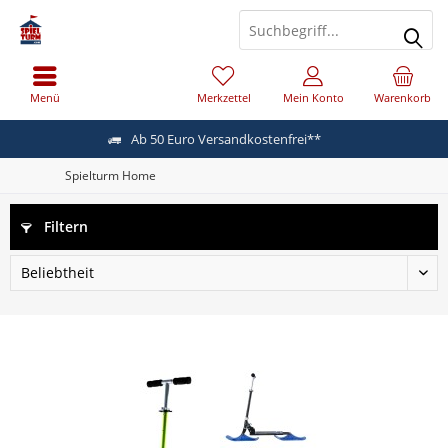
Menü
Merkzettel
Mein Konto
Warenkorb
Ab 50 Euro Versandkostenfrei**
Spielturm Home
Filtern