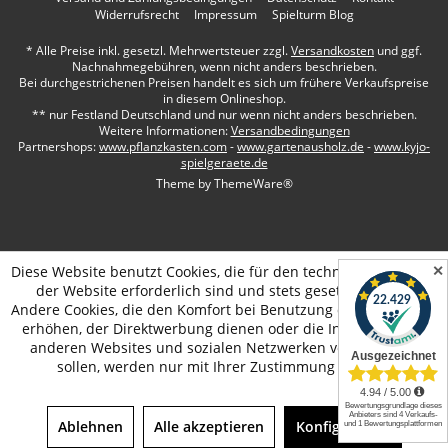
Widerrufsrecht
Impressum
Spielturm Blog
* Alle Preise inkl. gesetzl. Mehrwertsteuer zzgl.
Versandkosten
und ggf.
Nachnahmegebühren, wenn nicht anders beschrieben.
Bei durchgestrichenen Preisen handelt es sich um frühere Verkaufspreise
in diesem Onlineshop.
** nur Festland Deutschland und nur wenn nicht anders beschrieben.
Weitere Informationen:
Versandbedingungen
Partnershops:
www.pflanzkasten.com
-
www.gartenausholz.de
-
www.kyjo-
spielgeraete.de
Theme by
ThemeWare®
✕
Diese Website benutzt Cookies, die für den technischen Betrieb
der Website erforderlich sind und stets gesetzt werden.
Andere Cookies, die den Komfort bei Benutzung dieser Website
erhöhen, der Direktwerbung dienen oder die Interaktion mit
anderen Websites und sozialen Netzwerken vereinfachen
sollen, werden nur mit Ihrer Zustimmung gesetzt.
Ablehnen
Alle akzeptieren
Konfigurieren