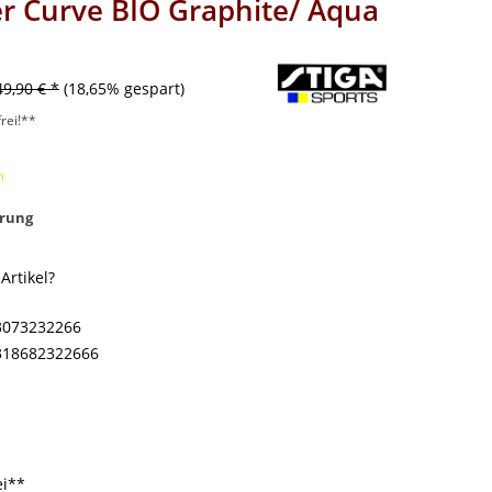
r Curve BIO Graphite/ Aqua
49,90 € *
(18,65% gespart)
rei!**
m
rung
rtikel?
3073232266
318682322666
ei**