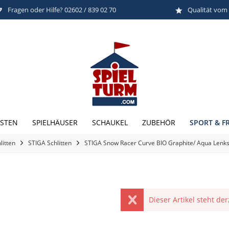
Fragen oder Hilfe? 02602 / 839 02 70
Qualität vom
SPORT & FR
STEN
SPIELHÄUSER
SCHAUKEL
ZUBEHÖR
litten
STIGA Schlitten
STIGA Snow Racer Curve BIO Graphite/ Aqua Lenks
Dieser Artikel steht de