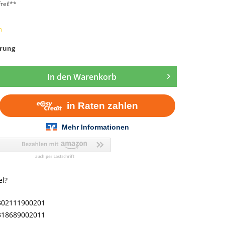
rei!**
m
rung
In den
Warenkorb
el?
302111900201
318689002011