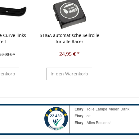
e Curve links
STIGA automatische Seilrolle
teil
für alle Racer
24,95 € *
29,90 € *
enkorb
In den
Warenkorb