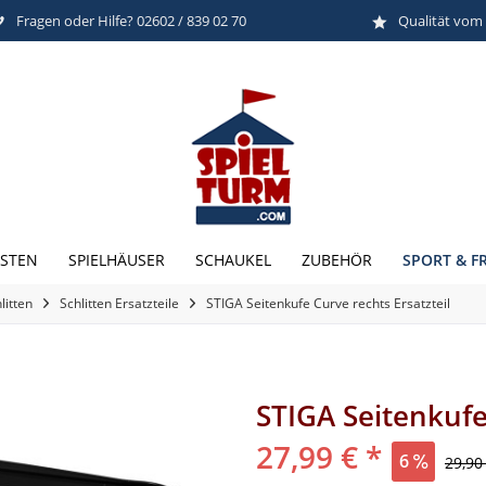
Fragen oder Hilfe? 02602 / 839 02 70
Qualität vom
SPORT & FR
STEN
SPIELHÄUSER
SCHAUKEL
ZUBEHÖR
litten
Schlitten Ersatzteile
STIGA Seitenkufe Curve rechts Ersatzteil
STIGA Seitenkufe
27,99 € *
6
29,90