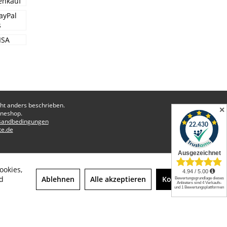
t anders beschrieben.
✕
ineshop.
sandbedingungen
te.de
ookies,
Ablehnen
Alle akzeptieren
Konfigurieren
d