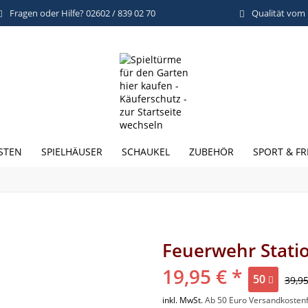
Fragen oder Hilfe? 02602 / 839 02 70
Qualität vom
STEN
SPIELHÄUSER
SCHAUKEL
ZUBEHÖR
SPORT & FR
Feuerwehr Stati
19,95 € *
50
39,95
inkl. MwSt.
Ab 50 Euro Versandkostenf