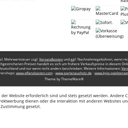
etzl. Mehrwertsteuer zzgl.
Versandkosten
und ggf. Nachnahmegebühren, wenn nich
chgestrichenen Preisen handelt es sich um frühere Verkaufspreise in diesem Onl
Deutschland und nur wenn nicht anders beschrieben. Weitere Informationen:
Ver
nershops:
www.pflanzkasten.com
-
www.gartenausholz.de
-
www.kyjo-spielgerae
Theme by
ThemeWare®
 der Website erforderlich sind und stets gesetzt werden. Andere C
irektwerbung dienen oder die Interaktion mit anderen Websites un
r Zustimmung gesetzt.