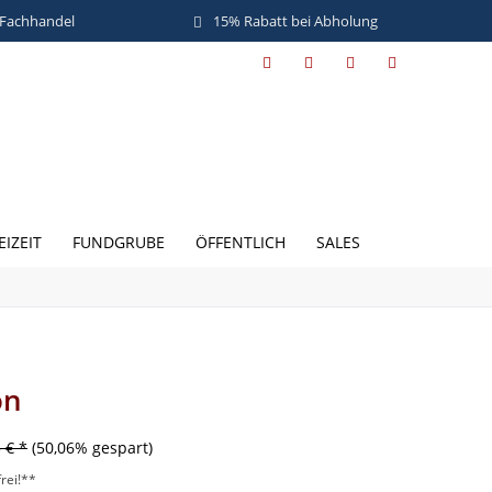
 Fachhandel
15% Rabatt bei Abholung
EIZEIT
FUNDGRUBE
ÖFFENTLICH
SALES
on
 € *
(50,06% gespart)
rei!**