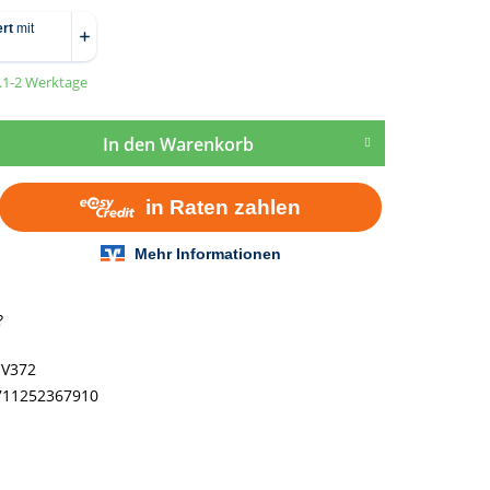
a.1-2 Werktage
In den
Warenkorb
?
NV372
711252367910