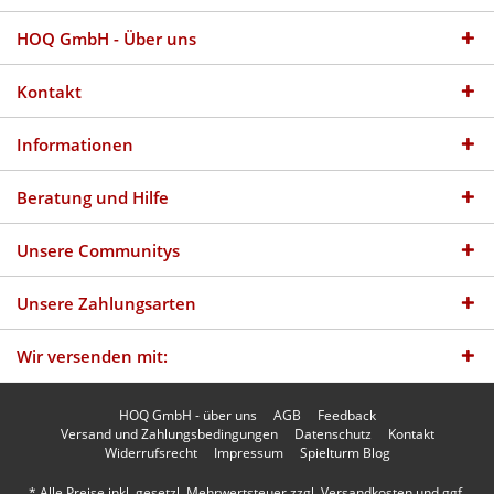
HOQ GmbH - Über uns
Kontakt
Informationen
Beratung und Hilfe
Unsere Communitys
Unsere Zahlungsarten
Wir versenden mit:
HOQ GmbH - über uns
AGB
Feedback
Versand und Zahlungsbedingungen
Datenschutz
Kontakt
Widerrufsrecht
Impressum
Spielturm Blog
* Alle Preise inkl. gesetzl. Mehrwertsteuer zzgl.
Versandkosten
und ggf.