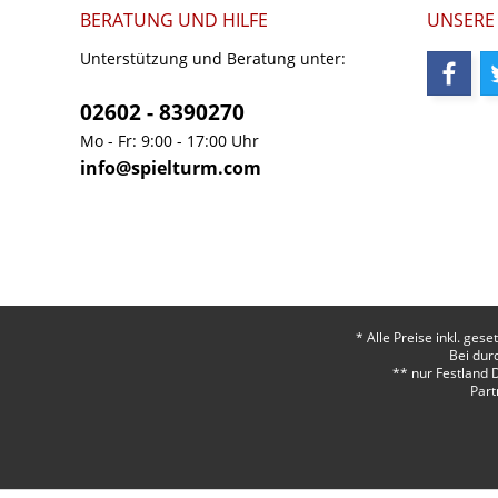
BERATUNG UND HILFE
UNSERE
Unterstützung und Beratung unter:
02602 - 8390270
Mo - Fr: 9:00 - 17:00 Uhr
info@spielturm.com
* Alle Preise inkl. ges
Bei dur
** nur Festland 
Part