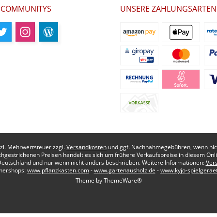
 COMMUNITYS
UNSERE ZAHLUNGSARTEN
etzl. Mehrwertsteuer zzgl.
Versandkosten
und ggf. Nachnahmegebühren, wenn nich
chgestrichenen Preisen handelt es sich um frühere Verkaufspreise in diesem Onl
Deutschland und nur wenn nicht anders beschrieben. Weitere Informationen:
Ver
nershops:
www.pflanzkasten.com
-
www.gartenausholz.de
-
www.kyjo-spielgerae
Theme by
ThemeWare®