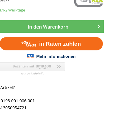
rei!**
ca.1-2 Werktage
In den
Warenkorb
rtikel?
10193.001.006.001
413050954721