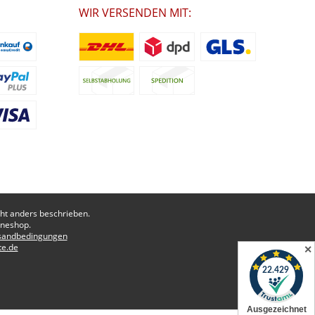
WIR VERSENDEN MIT:
t anders beschrieben.
ineshop.
sandbedingungen
te.de
✕