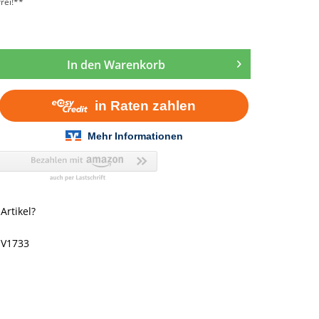
rei!**
In den
Warenkorb
rtikel?
NV1733