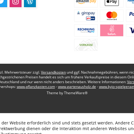
etzl. Mehrwertsteuer zzgl.
Versandkosten
und ggf. Nachnahmegebühren, wenn nich
chgestrichenen Preisen handelt es sich um frühere Verkaufspreise in diesem Onl
Deutschland und nur wenn nicht anders beschrieben. Weitere Informationen:
Ver
nershops:
www.pflanzkasten.com
-
www.gartenausholz.de
-
www.kyjo-spielgerae
Theme by
ThemeWare®
 der Website erforderlich sind und stets gesetzt werden. Andere C
irektwerbung dienen oder die Interaktion mit anderen Websites un