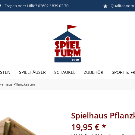
Fragen oder Hilfe? 02602 / 839 02 70
Qualität vom
STEN
SPIELHÄUSER
SCHAUKEL
ZUBEHÖR
SPORT & FR
ielhaus Pflanzkasten
Spielhaus Pflanz
19,95 € *