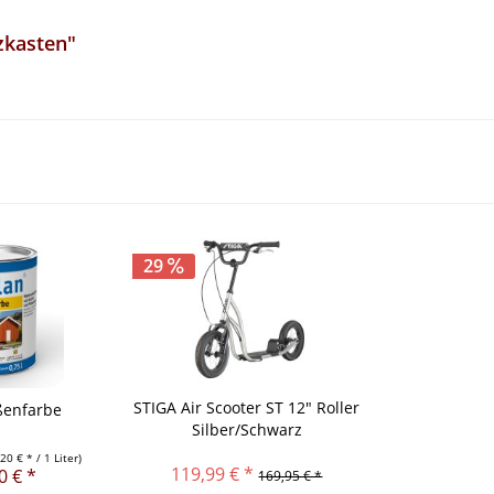
zkasten"
29
STIGA Air Scooter ST 12" Roller
ßenfarbe
Silber/Schwarz
,20 € * / 1 Liter)
119,99 € *
0 € *
169,95 € *