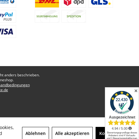
t anders beschrieben.
ineshop.
sandbedingungen
te.de
✕
ookies,
Ablehnen
Alle akzeptieren
Konfigurieren
d