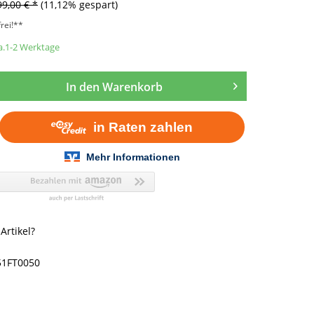
99,00 € *
(11,12% gespart)
rei!**
ca.1-2 Werktage
In den
Warenkorb
rtikel?
51FT0050