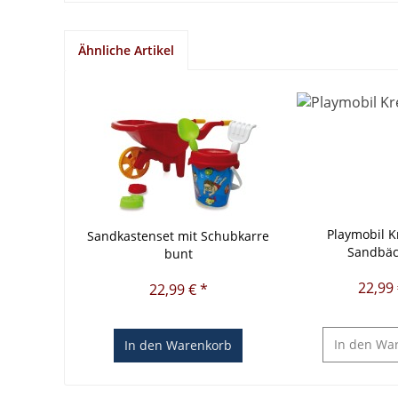
Ähnliche Artikel
Playmobil K
Sandkastenset mit Schubkarre
Sandbäc
bunt
22,99 
22,99 € *
In den
War
In den
Warenkorb