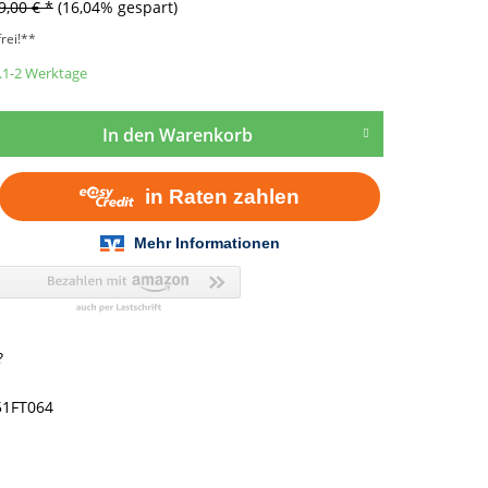
9,00 € *
(16,04% gespart)
rei!**
a.1-2 Werktage
In den
Warenkorb
?
51FT064