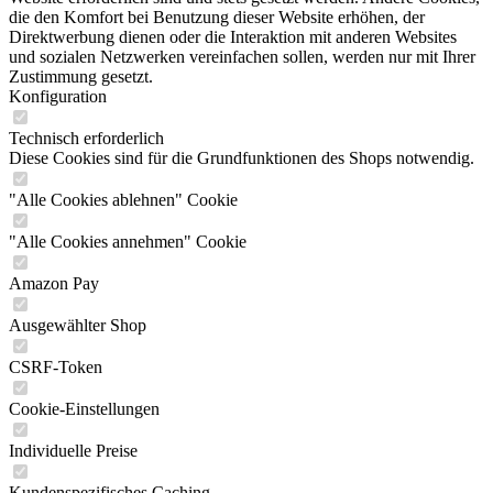
die den Komfort bei Benutzung dieser Website erhöhen, der
Direktwerbung dienen oder die Interaktion mit anderen Websites
und sozialen Netzwerken vereinfachen sollen, werden nur mit Ihrer
Zustimmung gesetzt.
Konfiguration
Technisch erforderlich
Diese Cookies sind für die Grundfunktionen des Shops notwendig.
"Alle Cookies ablehnen" Cookie
"Alle Cookies annehmen" Cookie
Amazon Pay
Ausgewählter Shop
CSRF-Token
Cookie-Einstellungen
Individuelle Preise
Kundenspezifisches Caching