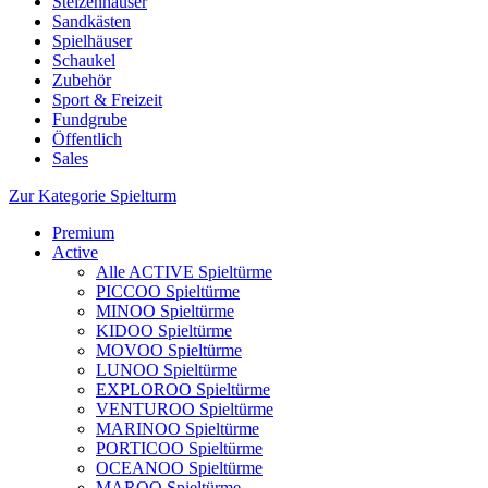
Stelzenhäuser
Sandkästen
Spielhäuser
Schaukel
Zubehör
Sport & Freizeit
Fundgrube
Öffentlich
Sales
Zur Kategorie Spielturm
Premium
Active
Alle ACTIVE Spieltürme
PICCOO Spieltürme
MINOO Spieltürme
KIDOO Spieltürme
MOVOO Spieltürme
LUNOO Spieltürme
EXPLOROO Spieltürme
VENTUROO Spieltürme
MARINOO Spieltürme
PORTICOO Spieltürme
OCEANOO Spieltürme
MAROO Spieltürme