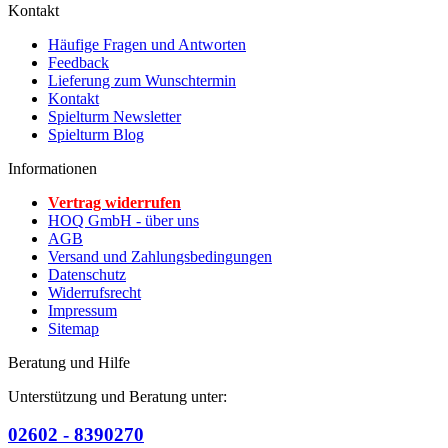
Kontakt
Häufige Fragen und Antworten
Feedback
Lieferung zum Wunschtermin
Kontakt
Spielturm Newsletter
Spielturm Blog
Informationen
Vertrag widerrufen
HOQ GmbH - über uns
AGB
Versand und Zahlungsbedingungen
Datenschutz
Widerrufsrecht
Impressum
Sitemap
Beratung und Hilfe
Unterstützung und Beratung unter:
02602 - 8390270