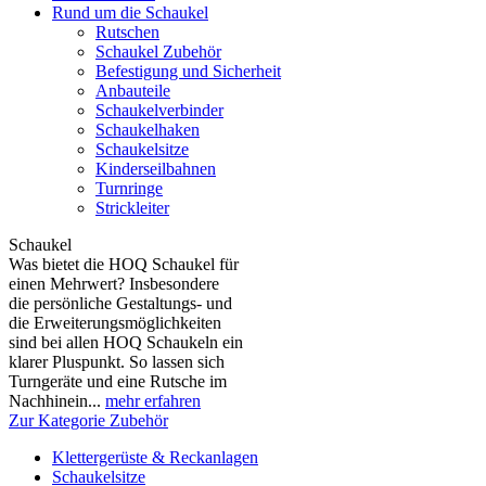
Rund um die Schaukel
Rutschen
Schaukel Zubehör
Befestigung und Sicherheit
Anbauteile
Schaukelverbinder
Schaukelhaken
Schaukelsitze
Kinderseilbahnen
Turnringe
Strickleiter
Schaukel
Was bietet die HOQ Schaukel für
einen Mehrwert? Insbesondere
die persönliche Gestaltungs- und
die Erweiterungsmöglichkeiten
sind bei allen HOQ Schaukeln ein
klarer Pluspunkt. So lassen sich
Turngeräte und eine Rutsche im
Nachhinein...
mehr erfahren
Zur Kategorie Zubehör
Klettergerüste & Reckanlagen
Schaukelsitze