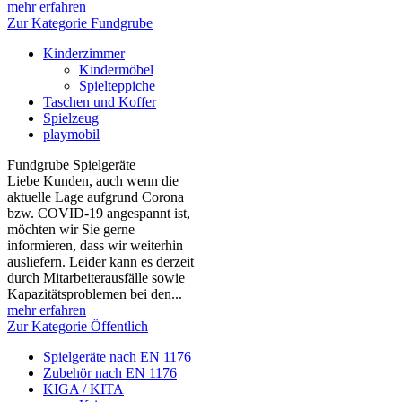
mehr erfahren
Zur Kategorie Fundgrube
Kinderzimmer
Kindermöbel
Spielteppiche
Taschen und Koffer
Spielzeug
playmobil
Fundgrube Spielgeräte
Liebe Kunden, auch wenn die
aktuelle Lage aufgrund Corona
bzw. COVID-19 angespannt ist,
möchten wir Sie gerne
informieren, dass wir weiterhin
ausliefern. Leider kann es derzeit
durch Mitarbeiterausfälle sowie
Kapazitätsproblemen bei den...
mehr erfahren
Zur Kategorie Öffentlich
Spielgeräte nach EN 1176
Zubehör nach EN 1176
KIGA / KITA