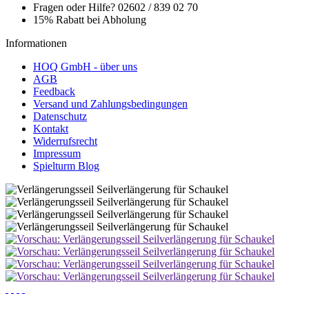
Fragen oder Hilfe? 02602 / 839 02 70
15% Rabatt bei Abholung
Informationen
HOQ GmbH - über uns
AGB
Feedback
Versand und Zahlungsbedingungen
Datenschutz
Kontakt
Widerrufsrecht
Impressum
Spielturm Blog