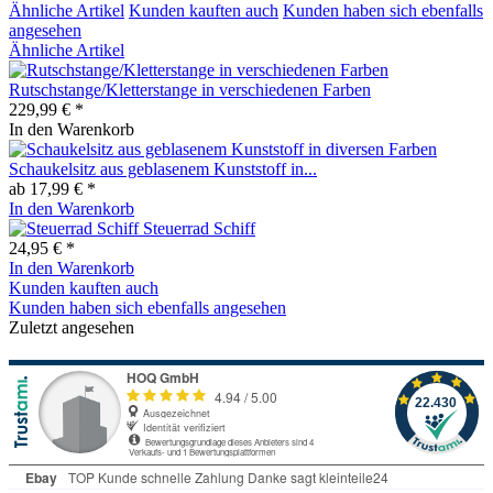
Ähnliche Artikel
Kunden kauften auch
Kunden haben sich ebenfalls
angesehen
Ähnliche Artikel
Rutschstange/Kletterstange in verschiedenen Farben
229,99 € *
In den
Warenkorb
Schaukelsitz aus geblasenem Kunststoff in...
ab 17,99 € *
In den
Warenkorb
Steuerrad Schiff
24,95 € *
In den
Warenkorb
Kunden kauften auch
Kunden haben sich ebenfalls angesehen
Zuletzt angesehen