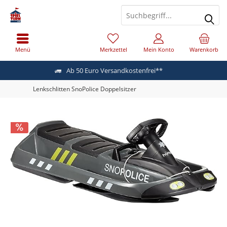
Menü
Merkzettel
Mein Konto
Warenkorb
Ab 50 Euro Versandkostenfrei**
Lenkschlitten SnoPolice Doppelsitzer