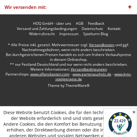
Wir versenden mit:
HOQ GmbH - über uns
AGB
Feedback
Versand und Zahlungsbedingungen
Datenschutz
Kontakt
Widerrufsrecht
Impressum
Spielturm Blog
* Alle Preise inkl. gesetzl. Mehrwertsteuer zzgl.
Versandkosten
und ggf.
Nachnahmegebühren, wenn nicht anders beschrieben.
Bei durchgestrichenen Preisen handelt es sich um frühere Verkaufspreise
in diesem Onlineshop.
** nur Festland Deutschland und nur wenn nicht anders beschrieben.
Weitere Informationen:
Versandbedingungen
Partnershops:
www.pflanzkasten.com
-
www.gartenausholz.de
-
www.kyjo-
spielgeraete.de
Theme by
ThemeWare®
✕
Diese Website benutzt Cookies, die für den technischen Betrieb
der Website erforderlich sind und stets gesetzt werden.
Andere Cookies, die den Komfort bei Benutzung dieser Website
erhöhen, der Direktwerbung dienen oder die Interaktion mit
anderen Websites und sozialen Netzwerken vereinfachen