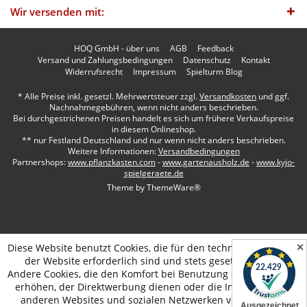
Wir versenden mit:
HOQ GmbH - über uns
AGB
Feedback
Versand und Zahlungsbedingungen
Datenschutz
Kontakt
Widerrufsrecht
Impressum
Spielturm Blog
* Alle Preise inkl. gesetzl. Mehrwertsteuer zzgl.
Versandkosten
und ggf.
Nachnahmegebühren, wenn nicht anders beschrieben.
Bei durchgestrichenen Preisen handelt es sich um frühere Verkaufspreise
in diesem Onlineshop.
** nur Festland Deutschland und nur wenn nicht anders beschrieben.
Weitere Informationen:
Versandbedingungen
Partnershops:
www.pflanzkasten.com
-
www.gartenausholz.de
-
www.kyjo-
spielgeraete.de
Theme by
ThemeWare®
✕
Diese Website benutzt Cookies, die für den technischen Betrieb
der Website erforderlich sind und stets gesetzt werden.
Andere Cookies, die den Komfort bei Benutzung dieser Website
erhöhen, der Direktwerbung dienen oder die Interaktion mit
anderen Websites und sozialen Netzwerken vereinfachen