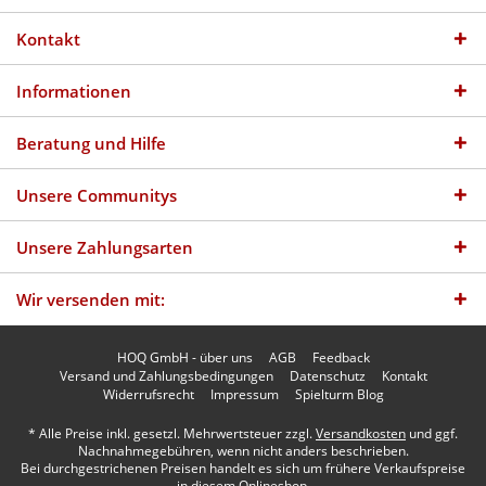
Kontakt
Informationen
Beratung und Hilfe
Unsere Communitys
Unsere Zahlungsarten
Wir versenden mit:
HOQ GmbH - über uns
AGB
Feedback
Versand und Zahlungsbedingungen
Datenschutz
Kontakt
Widerrufsrecht
Impressum
Spielturm Blog
* Alle Preise inkl. gesetzl. Mehrwertsteuer zzgl.
Versandkosten
und ggf.
Nachnahmegebühren, wenn nicht anders beschrieben.
Bei durchgestrichenen Preisen handelt es sich um frühere Verkaufspreise
in diesem Onlineshop.