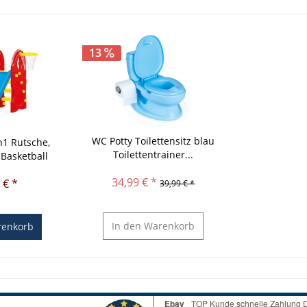
13
WC Potty Toilettensitz blau
n1 Rutsche,
Toilettentrainer...
Basketball
34,99 € *
 € *
39,99 € *
In den
Warenkorb
enkorb