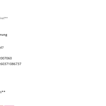
rei!**
rung
el?
2007060
260371086737
ei**