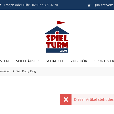
Fragen oder Hilfe? 02602 / 839 02 70
Qualität vom
STEN
SPIELHÄUSER
SCHAUKEL
ZUBEHÖR
SPORT & FR
ermöbel
WC Potty Dog
Dieser Artikel steht de