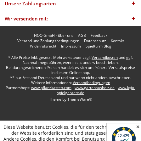
Unsere Zahlungsarten
Wir versenden mit:
HOQ GmbH - über uns
AGB
Feedback
Versand und Zahlungsbedingungen
Datenschutz
Kontakt
Widerrufsrecht
Impressum
Spielturm Blog
* Alle Preise inkl. gesetzl. Mehrwertsteuer zzgl.
Versandkosten
und ggf.
Nachnahmegebühren, wenn nicht anders beschrieben.
Bei durchgestrichenen Preisen handelt es sich um frühere Verkaufspreise
in diesem Onlineshop.
** nur Festland Deutschland und nur wenn nicht anders beschrieben.
Weitere Informationen:
Versandbedingungen
Partnershops:
www.pflanzkasten.com
-
www.gartenausholz.de
-
www.kyjo-
spielgeraete.de
Theme by
ThemeWare®
✕
Diese Website benutzt Cookies, die für den technischen Betrieb
der Website erforderlich sind und stets gesetzt werden.
Andere Cookies, die den Komfort bei Benutzung dieser Website