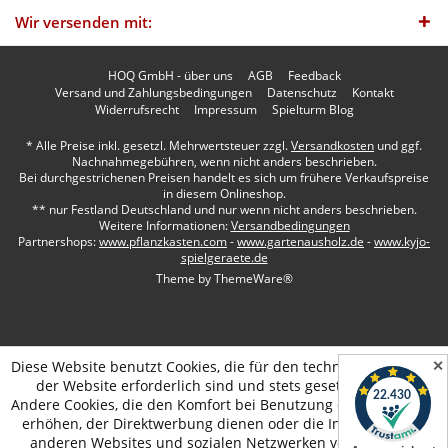
Wir versenden mit:
HOQ GmbH - über uns
AGB
Feedback
Versand und Zahlungsbedingungen
Datenschutz
Kontakt
Widerrufsrecht
Impressum
Spielturm Blog
* Alle Preise inkl. gesetzl. Mehrwertsteuer zzgl.
Versandkosten
und ggf.
Nachnahmegebühren, wenn nicht anders beschrieben.
Bei durchgestrichenen Preisen handelt es sich um frühere Verkaufspreise
in diesem Onlineshop.
** nur Festland Deutschland und nur wenn nicht anders beschrieben.
Weitere Informationen:
Versandbedingungen
Partnershops:
www.pflanzkasten.com
-
www.gartenausholz.de
-
www.kyjo-
spielgeraete.de
Theme by
ThemeWare®
✕
Diese Website benutzt Cookies, die für den technischen Betrieb
der Website erforderlich sind und stets gesetzt werden.
Andere Cookies, die den Komfort bei Benutzung dieser Website
erhöhen, der Direktwerbung dienen oder die Interaktion mit
anderen Websites und sozialen Netzwerken vereinfachen