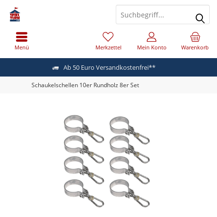
Menü
Merkzettel
Mein Konto
Warenkorb
Ab 50 Euro Versandkostenfrei**
Schaukelschellen 10er Rundholz 8er Set