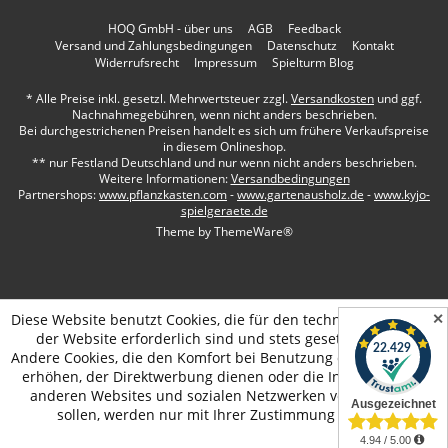
HOQ GmbH - über uns
AGB
Feedback
Versand und Zahlungsbedingungen
Datenschutz
Kontakt
Widerrufsrecht
Impressum
Spielturm Blog
* Alle Preise inkl. gesetzl. Mehrwertsteuer zzgl.
Versandkosten
und ggf.
Nachnahmegebühren, wenn nicht anders beschrieben.
Bei durchgestrichenen Preisen handelt es sich um frühere Verkaufspreise
in diesem Onlineshop.
** nur Festland Deutschland und nur wenn nicht anders beschrieben.
Weitere Informationen:
Versandbedingungen
Partnershops:
www.pflanzkasten.com
-
www.gartenausholz.de
-
www.kyjo-
spielgeraete.de
Theme by
ThemeWare®
✕
Diese Website benutzt Cookies, die für den technischen Betrieb
der Website erforderlich sind und stets gesetzt werden.
Andere Cookies, die den Komfort bei Benutzung dieser Website
erhöhen, der Direktwerbung dienen oder die Interaktion mit
anderen Websites und sozialen Netzwerken vereinfachen
sollen, werden nur mit Ihrer Zustimmung gesetzt.