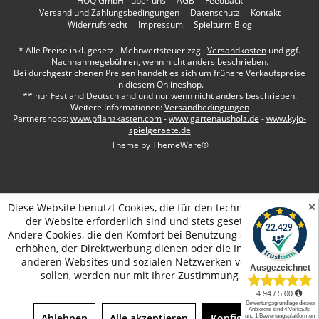
HOQ GmbH - über uns
AGB
Feedback
Versand und Zahlungsbedingungen
Datenschutz
Kontakt
Widerrufsrecht
Impressum
Spielturm Blog
* Alle Preise inkl. gesetzl. Mehrwertsteuer zzgl.
Versandkosten
und ggf.
Nachnahmegebühren, wenn nicht anders beschrieben.
Bei durchgestrichenen Preisen handelt es sich um frühere Verkaufspreise
in diesem Onlineshop.
** nur Festland Deutschland und nur wenn nicht anders beschrieben.
Weitere Informationen:
Versandbedingungen
Partnershops:
www.pflanzkasten.com
-
www.gartenausholz.de
-
www.kyjo-
spielgeraete.de
Theme by
ThemeWare®
✕
Diese Website benutzt Cookies, die für den technischen Betrieb
der Website erforderlich sind und stets gesetzt werden.
Andere Cookies, die den Komfort bei Benutzung dieser Website
erhöhen, der Direktwerbung dienen oder die Interaktion mit
anderen Websites und sozialen Netzwerken vereinfachen
sollen, werden nur mit Ihrer Zustimmung gesetzt.
Ablehnen
Alle akzeptieren
Konfigurieren