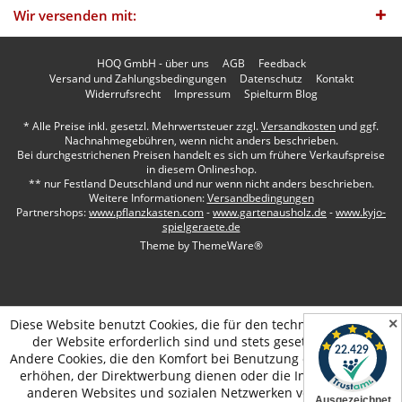
Wir versenden mit:
HOQ GmbH - über uns
AGB
Feedback
Versand und Zahlungsbedingungen
Datenschutz
Kontakt
Widerrufsrecht
Impressum
Spielturm Blog
* Alle Preise inkl. gesetzl. Mehrwertsteuer zzgl.
Versandkosten
und ggf.
Nachnahmegebühren, wenn nicht anders beschrieben.
Bei durchgestrichenen Preisen handelt es sich um frühere Verkaufspreise
in diesem Onlineshop.
** nur Festland Deutschland und nur wenn nicht anders beschrieben.
Weitere Informationen:
Versandbedingungen
Partnershops:
www.pflanzkasten.com
-
www.gartenausholz.de
-
www.kyjo-
spielgeraete.de
Theme by
ThemeWare®
✕
Diese Website benutzt Cookies, die für den technischen Betrieb
der Website erforderlich sind und stets gesetzt werden.
Andere Cookies, die den Komfort bei Benutzung dieser Website
erhöhen, der Direktwerbung dienen oder die Interaktion mit
anderen Websites und sozialen Netzwerken vereinfachen