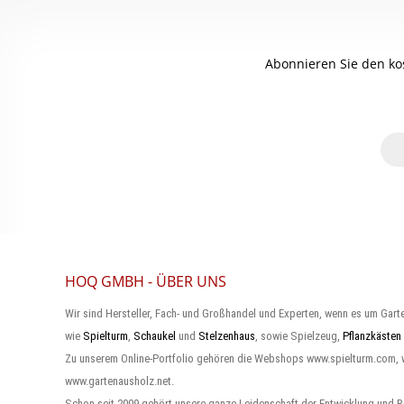
Abonnieren Sie den ko
HOQ GMBH - ÜBER UNS
Wir sind Hersteller, Fach- und Großhandel und Experten, wenn es um Gart
wie
Spielturm
,
Schaukel
und
Stelzenhaus
, sowie Spielzeug,
Pflanzkästen
Zu unserem Online-Portfolio gehören die Webshops www.spielturm.com,
www.gartenausholz.net.
Schon seit 2009 gehört unsere ganze Leidenschaft der Entwicklung und R