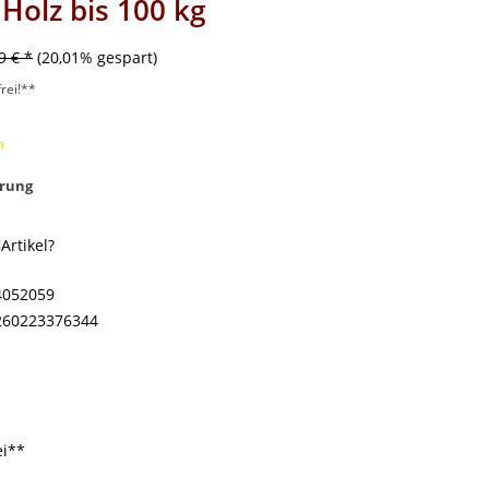
 Holz bis 100 kg
9 € *
(20,01% gespart)
rei!**
m
rung
rtikel?
4052059
260223376344
ei**