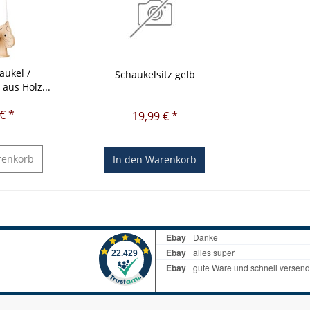
aukel /
Schaukelsitz gelb
 aus Holz...
€ *
19,99 € *
enkorb
In den
Warenkorb