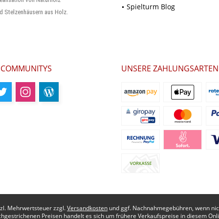
Spielturm Blog
d Stelzenhäusern aus Holz.
 COMMUNITYS
UNSERE ZAHLUNGSARTEN
etzl. Mehrwertsteuer zzgl.
Versandkosten
und ggf. Nachnahmegebühren, wenn nich
chgestrichenen Preisen handelt es sich um frühere Verkaufspreise in diesem Onl