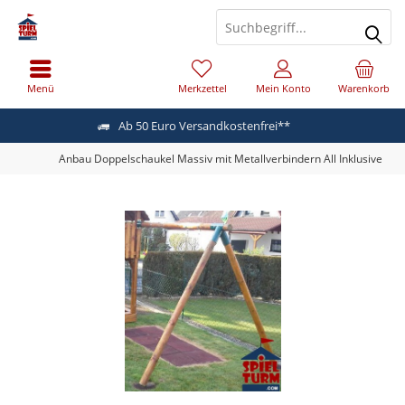
Menü
Merkzettel
Mein Konto
Warenkorb
Ab 50 Euro Versandkostenfrei**
Anbau Doppelschaukel Massiv mit Metallverbindern All Inklusive