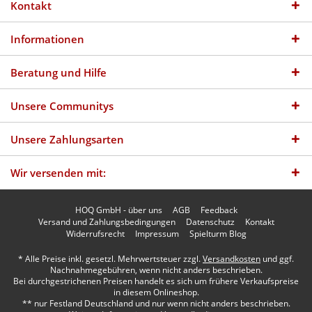
Kontakt
Informationen
Beratung und Hilfe
Unsere Communitys
Unsere Zahlungsarten
Wir versenden mit:
HOQ GmbH - über uns
AGB
Feedback
Versand und Zahlungsbedingungen
Datenschutz
Kontakt
Widerrufsrecht
Impressum
Spielturm Blog
* Alle Preise inkl. gesetzl. Mehrwertsteuer zzgl.
Versandkosten
und ggf.
Nachnahmegebühren, wenn nicht anders beschrieben.
Bei durchgestrichenen Preisen handelt es sich um frühere Verkaufspreise
in diesem Onlineshop.
** nur Festland Deutschland und nur wenn nicht anders beschrieben.