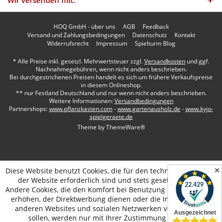
Wir versenden mit:
HOQ GmbH - über uns
AGB
Feedback
Versand und Zahlungsbedingungen
Datenschutz
Kontakt
Widerrufsrecht
Impressum
Spielturm Blog
* Alle Preise inkl. gesetzl. Mehrwertsteuer zzgl.
Versandkosten
und ggf.
Nachnahmegebühren, wenn nicht anders beschrieben.
Bei durchgestrichenen Preisen handelt es sich um frühere Verkaufspreise
in diesem Onlineshop.
** nur Festland Deutschland und nur wenn nicht anders beschrieben.
Weitere Informationen:
Versandbedingungen
Partnershops:
www.pflanzkasten.com
-
www.gartenausholz.de
-
www.kyjo-
spielgeraete.de
Theme by
ThemeWare®
✕
Diese Website benutzt Cookies, die für den technischen Betrieb
der Website erforderlich sind und stets gesetzt werden.
Andere Cookies, die den Komfort bei Benutzung dieser Website
erhöhen, der Direktwerbung dienen oder die Interaktion mit
anderen Websites und sozialen Netzwerken vereinfachen
sollen, werden nur mit Ihrer Zustimmung gesetzt.