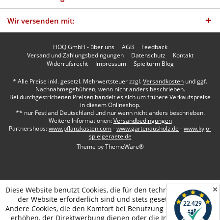
Wir versenden mit:
HOQ GmbH - über uns
AGB
Feedback
Versand und Zahlungsbedingungen
Datenschutz
Kontakt
Widerrufsrecht
Impressum
Spielturm Blog
* Alle Preise inkl. gesetzl. Mehrwertsteuer zzgl.
Versandkosten
und ggf.
Nachnahmegebühren, wenn nicht anders beschrieben.
Bei durchgestrichenen Preisen handelt es sich um frühere Verkaufspreise
in diesem Onlineshop.
** nur Festland Deutschland und nur wenn nicht anders beschrieben.
Weitere Informationen:
Versandbedingungen
Partnershops:
www.pflanzkasten.com
-
www.gartenausholz.de
-
www.kyjo-
spielgeraete.de
Theme by
ThemeWare®
✕
Diese Website benutzt Cookies, die für den technischen Betrieb
der Website erforderlich sind und stets gesetzt werden.
Andere Cookies, die den Komfort bei Benutzung dieser Website
erhöhen, der Direktwerbung dienen oder die Interaktion mit