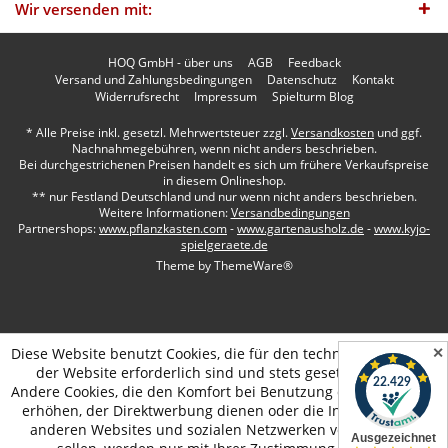
Wir versenden mit:
HOQ GmbH - über uns
AGB
Feedback
Versand und Zahlungsbedingungen
Datenschutz
Kontakt
Widerrufsrecht
Impressum
Spielturm Blog
* Alle Preise inkl. gesetzl. Mehrwertsteuer zzgl.
Versandkosten
und ggf.
Nachnahmegebühren, wenn nicht anders beschrieben.
Bei durchgestrichenen Preisen handelt es sich um frühere Verkaufspreise
in diesem Onlineshop.
** nur Festland Deutschland und nur wenn nicht anders beschrieben.
Weitere Informationen:
Versandbedingungen
Partnershops:
www.pflanzkasten.com
-
www.gartenausholz.de
-
www.kyjo-
spielgeraete.de
Theme by
ThemeWare®
✕
Diese Website benutzt Cookies, die für den technischen Betrieb
der Website erforderlich sind und stets gesetzt werden.
Andere Cookies, die den Komfort bei Benutzung dieser Website
erhöhen, der Direktwerbung dienen oder die Interaktion mit
anderen Websites und sozialen Netzwerken vereinfachen