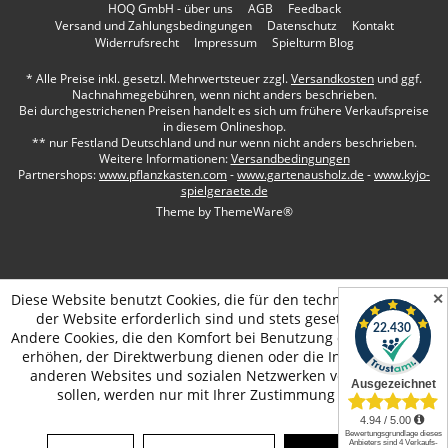
HOQ GmbH - über uns
AGB
Feedback
Versand und Zahlungsbedingungen
Datenschutz
Kontakt
Widerrufsrecht
Impressum
Spielturm Blog
* Alle Preise inkl. gesetzl. Mehrwertsteuer zzgl.
Versandkosten
und ggf.
Nachnahmegebühren, wenn nicht anders beschrieben.
Bei durchgestrichenen Preisen handelt es sich um frühere Verkaufspreise
in diesem Onlineshop.
** nur Festland Deutschland und nur wenn nicht anders beschrieben.
Weitere Informationen:
Versandbedingungen
Partnershops:
www.pflanzkasten.com
-
www.gartenausholz.de
-
www.kyjo-
spielgeraete.de
Theme by
ThemeWare®
✕
Diese Website benutzt Cookies, die für den technischen Betrieb
der Website erforderlich sind und stets gesetzt werden.
Andere Cookies, die den Komfort bei Benutzung dieser Website
erhöhen, der Direktwerbung dienen oder die Interaktion mit
anderen Websites und sozialen Netzwerken vereinfachen
sollen, werden nur mit Ihrer Zustimmung gesetzt.