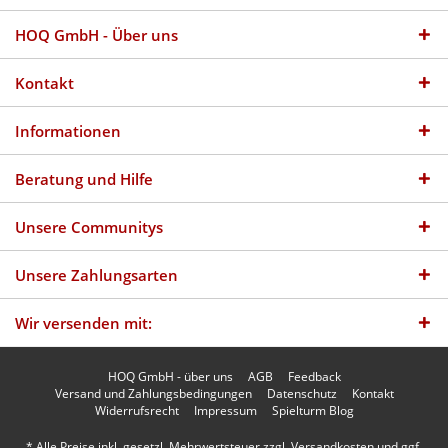
HOQ GmbH - Über uns
Kontakt
Informationen
Beratung und Hilfe
Unsere Communitys
Unsere Zahlungsarten
Wir versenden mit:
HOQ GmbH - über uns
AGB
Feedback
Versand und Zahlungsbedingungen
Datenschutz
Kontakt
Widerrufsrecht
Impressum
Spielturm Blog
* Alle Preise inkl. gesetzl. Mehrwertsteuer zzgl.
Versandkosten
und ggf.