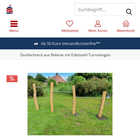
Menü
Merkzettel
Mein Konto
Warenkorb
Ab 50 Euro Versandkostenfrei**
Dreifachreck aus Robinie mit Edelstahl-Turnstangen