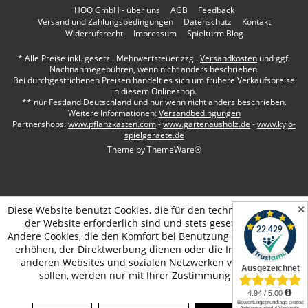
HOQ GmbH - über uns
AGB
Feedback
Versand und Zahlungsbedingungen
Datenschutz
Kontakt
Widerrufsrecht
Impressum
Spielturm Blog
* Alle Preise inkl. gesetzl. Mehrwertsteuer zzgl.
Versandkosten
und ggf.
Nachnahmegebühren, wenn nicht anders beschrieben.
Bei durchgestrichenen Preisen handelt es sich um frühere Verkaufspreise
in diesem Onlineshop.
** nur Festland Deutschland und nur wenn nicht anders beschrieben.
Weitere Informationen:
Versandbedingungen
Partnershops:
www.pflanzkasten.com
-
www.gartenausholz.de
-
www.kyjo-
spielgeraete.de
Theme by
ThemeWare®
✕
Diese Website benutzt Cookies, die für den technischen Betrieb
der Website erforderlich sind und stets gesetzt werden.
Andere Cookies, die den Komfort bei Benutzung dieser Website
erhöhen, der Direktwerbung dienen oder die Interaktion mit
anderen Websites und sozialen Netzwerken vereinfachen
sollen, werden nur mit Ihrer Zustimmung gesetzt.