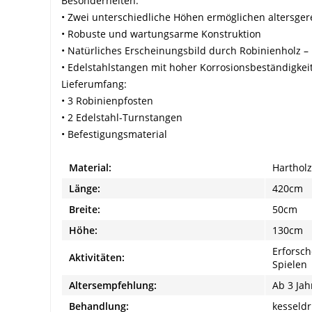
Besonderheiten:
• Zwei unterschiedliche Höhen ermöglichen altersge
• Robuste und wartungsarme Konstruktion
• Natürliches Erscheinungsbild durch Robinienholz –
• Edelstahlstangen mit hoher Korrosionsbeständigke
Lieferumfang:
• 3 Robinienpfosten
• 2 Edelstahl-Turnstangen
• Befestigungsmaterial
Material:
Hartholz
Länge:
420cm
Breite:
50cm
Höhe:
130cm
Erforsch
Aktivitäten:
Spielen
Altersempfehlung:
Ab 3 Jah
Behandlung:
kesseldr