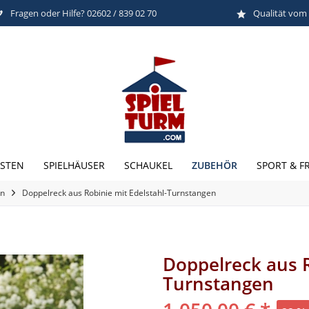
Fragen oder Hilfe? 02602 / 839 02 70
Qualität vom
ZUBEHÖR
STEN
SPIELHÄUSER
SCHAUKEL
SPORT & FR
en
Doppelreck aus Robinie mit Edelstahl-Turnstangen
Doppelreck aus R
Turnstangen