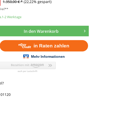
1.350,00 € *
(22,22% gespart)
rei!**
ca.1-2 Werktage
In den
Warenkorb
el?
101120