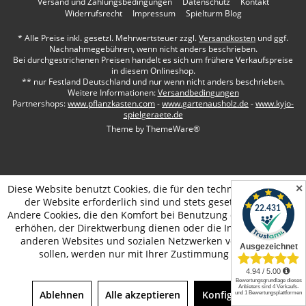
Versand und Zahlungsbedingungen
Datenschutz
Kontakt
Widerrufsrecht
Impressum
Spielturm Blog
* Alle Preise inkl. gesetzl. Mehrwertsteuer zzgl.
Versandkosten
und ggf.
Nachnahmegebühren, wenn nicht anders beschrieben.
Bei durchgestrichenen Preisen handelt es sich um frühere Verkaufspreise
in diesem Onlineshop.
** nur Festland Deutschland und nur wenn nicht anders beschrieben.
Weitere Informationen:
Versandbedingungen
Partnershops:
www.pflanzkasten.com
-
www.gartenausholz.de
-
www.kyjo-
spielgeraete.de
Theme by
ThemeWare®
✕
Diese Website benutzt Cookies, die für den technischen Betrieb
der Website erforderlich sind und stets gesetzt werden.
Andere Cookies, die den Komfort bei Benutzung dieser Website
erhöhen, der Direktwerbung dienen oder die Interaktion mit
anderen Websites und sozialen Netzwerken vereinfachen
sollen, werden nur mit Ihrer Zustimmung gesetzt.
Ablehnen
Alle akzeptieren
Konfigurieren