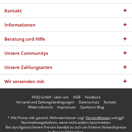
Kontakt
Informationen
Beratung und Hilfe
Unsere Communitys
Unsere Zahlungsarten
Wir versenden mit:
HOQ GmbH - über uns
AGB
Feedback
Versand und Zahlungsbedingungen
Datenschutz
Kontakt
Widerrufsrecht
Impressum
Spielturm Blog
* Alle Preise inkl. gesetzl. Mehrwertsteuer zzgl.
Versandkosten
und ggf.
Nachnahmegebühren, wenn nicht anders beschrieben.
Bei durchgestrichenen Preisen handelt es sich um frühere Verkaufspreise
in diesem Onlineshop.