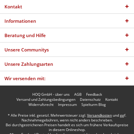
Kontakt
Informationen
Beratung und Hilfe
Unsere Communitys
Unsere Zahlungsarten
Wir versenden mit:
HOQ GmbH - über uns
AGB
Feedback
Versand und Zahlungsbedingungen
Datenschutz
Kontakt
Widerrufsrecht
Impressum
Spielturm Blog
* Alle Preise inkl. gesetzl. Mehrwertsteuer zzgl.
Versandkosten
und ggf.
Nachnahmegebühren, wenn nicht anders beschrieben.
Bei durchgestrichenen Preisen handelt es sich um frühere Verkaufspreise
in diesem Onlineshop.