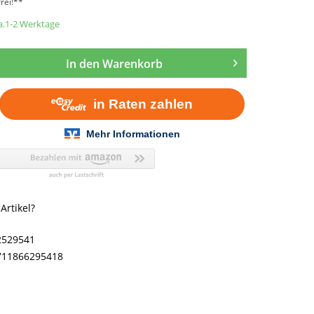
rei!**
ca.1-2 Werktage
In den
Warenkorb
rtikel?
2529541
711866295418