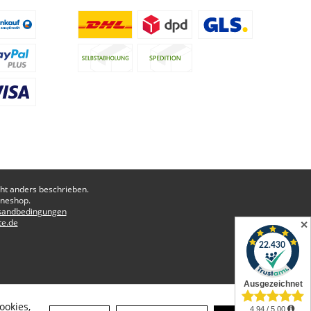
t anders beschrieben.
ineshop.
sandbedingungen
te.de
✕
ookies,