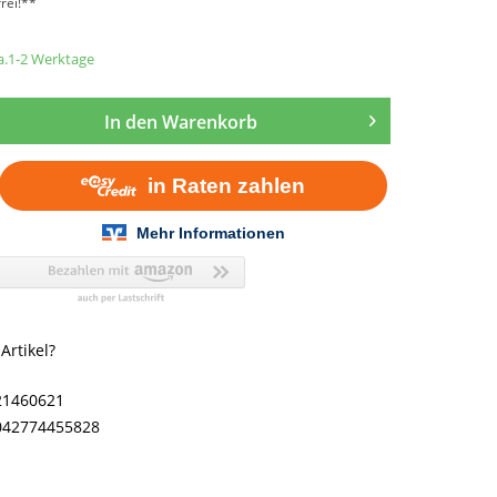
rei!**
ca.1-2 Werktage
In den
Warenkorb
rtikel?
21460621
042774455828