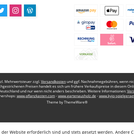
etzl. Mehrwertsteuer zzgl.
Versandkosten
und ggf. Nachnahmegebühren, wenn nich
chgestrichenen Preisen handelt es sich um frühere Verkaufspreise in diesem Onl
Deutschland und nur wenn nicht anders beschrieben. Weitere Informationen:
Ver
nershops:
www.pflanzkasten.com
-
www.gartenausholz.de
-
www.kyjo-spielgerae
Theme by
ThemeWare®
 der Website erforderlich sind und stets gesetzt werden. Andere C