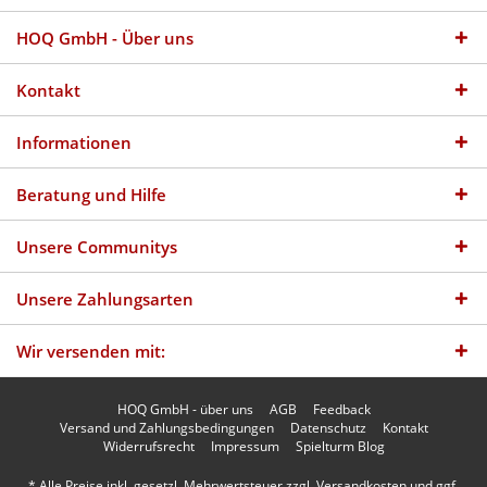
HOQ GmbH - Über uns
Kontakt
Informationen
Beratung und Hilfe
Unsere Communitys
Unsere Zahlungsarten
Wir versenden mit:
HOQ GmbH - über uns
AGB
Feedback
Versand und Zahlungsbedingungen
Datenschutz
Kontakt
Widerrufsrecht
Impressum
Spielturm Blog
* Alle Preise inkl. gesetzl. Mehrwertsteuer zzgl.
Versandkosten
und ggf.