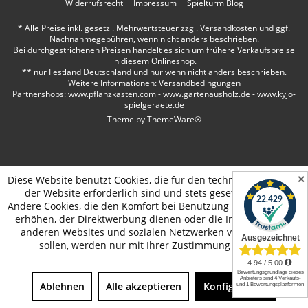
Widerrufsrecht
Impressum
Spielturm Blog
* Alle Preise inkl. gesetzl. Mehrwertsteuer zzgl.
Versandkosten
und ggf.
Nachnahmegebühren, wenn nicht anders beschrieben.
Bei durchgestrichenen Preisen handelt es sich um frühere Verkaufspreise
in diesem Onlineshop.
** nur Festland Deutschland und nur wenn nicht anders beschrieben.
Weitere Informationen:
Versandbedingungen
Partnershops:
www.pflanzkasten.com
-
www.gartenausholz.de
-
www.kyjo-
spielgeraete.de
Theme by
ThemeWare®
✕
Diese Website benutzt Cookies, die für den technischen Betrieb
der Website erforderlich sind und stets gesetzt werden.
Andere Cookies, die den Komfort bei Benutzung dieser Website
erhöhen, der Direktwerbung dienen oder die Interaktion mit
anderen Websites und sozialen Netzwerken vereinfachen
sollen, werden nur mit Ihrer Zustimmung gesetzt.
Ablehnen
Alle akzeptieren
Konfigurieren