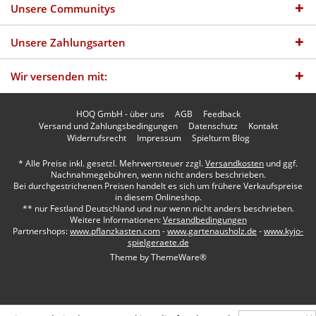
Unsere Communitys
Unsere Zahlungsarten
Wir versenden mit:
HOQ GmbH - über uns
AGB
Feedback
Versand und Zahlungsbedingungen
Datenschutz
Kontakt
Widerrufsrecht
Impressum
Spielturm Blog
* Alle Preise inkl. gesetzl. Mehrwertsteuer zzgl.
Versandkosten
und ggf.
Nachnahmegebühren, wenn nicht anders beschrieben.
Bei durchgestrichenen Preisen handelt es sich um frühere Verkaufspreise
in diesem Onlineshop.
** nur Festland Deutschland und nur wenn nicht anders beschrieben.
Weitere Informationen:
Versandbedingungen
Partnershops:
www.pflanzkasten.com
-
www.gartenausholz.de
-
www.kyjo-
spielgeraete.de
Theme by
ThemeWare®