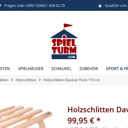
Fragen oder Hilfe? 02602 / 839 02 70
Qualität vom
SPORT & FR
STEN
SPIELHÄUSER
SCHAUKEL
ZUBEHÖR
litten
Holzschlitten
Holzschlitten Davoser Form 110 cm
Holzschlitten D
99,95 € *