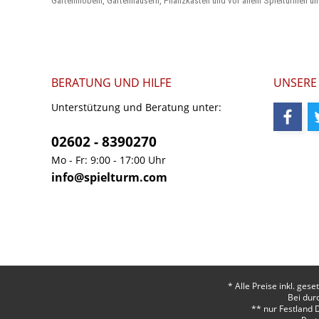
Gartenmöbeln, Gartenhäusern, Pflanzkästen und vor allem Spieltürmen un
BERATUNG UND HILFE
UNSERE
Unterstützung und Beratung unter:
02602 - 8390270
Mo - Fr: 9:00 - 17:00 Uhr
info@spielturm.com
* Alle Preise inkl. ges
Bei dur
** nur Festland 