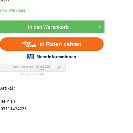
rei!**
ca.1-2 Werktage
In den
Warenkorb
rtikel?
3040110
903111474225