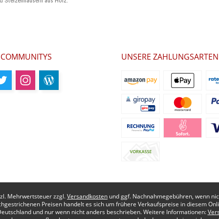
d Stelzenhäusern aus Holz.
 COMMUNITYS
UNSERE ZAHLUNGSARTEN
etzl. Mehrwertsteuer zzgl.
Versandkosten
und ggf. Nachnahmegebühren, wenn nich
chgestrichenen Preisen handelt es sich um frühere Verkaufspreise in diesem Onl
Deutschland und nur wenn nicht anders beschrieben. Weitere Informationen:
Ver