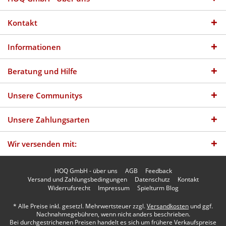
Kontakt
Informationen
Beratung und Hilfe
Unsere Communitys
Unsere Zahlungsarten
Wir versenden mit:
HOQ GmbH - über uns
AGB
Feedback
Versand und Zahlungsbedingungen
Datenschutz
Kontakt
Widerrufsrecht
Impressum
Spielturm Blog
* Alle Preise inkl. gesetzl. Mehrwertsteuer zzgl.
Versandkosten
und ggf.
Nachnahmegebühren, wenn nicht anders beschrieben.
Bei durchgestrichenen Preisen handelt es sich um frühere Verkaufspreise