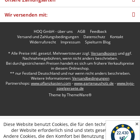
Wir versenden mit:
HOQ GmbH - über uns
AGB
Feedback
Versand und Zahlungsbedingungen
Datenschutz
Kontakt
Widerrufsrecht
Impressum
Spielturm Blog
* Alle Preise inkl. gesetzl. Mehrwertsteuer zzgl.
Versandkosten
und ggf.
Nachnahmegebühren, wenn nicht anders beschrieben.
Bei durchgestrichenen Preisen handelt es sich um frühere Verkaufspreise
in diesem Onlineshop.
** nur Festland Deutschland und nur wenn nicht anders beschrieben.
Weitere Informationen:
Versandbedingungen
Partnershops:
www.pflanzkasten.com
-
www.gartenausholz.de
-
www.kyjo-
spielgeraete.de
Theme by
ThemeWare®
✕
Diese Website benutzt Cookies, die für den technischen Betrieb
der Website erforderlich sind und stets gesetzt werden.
Andere Cookies, die den Komfort bei Benutzung dieser Website